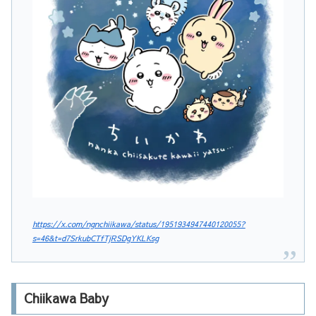
https://x.com/ngnchiikawa/status/1951934947440120055?
s=46&t=d7SrkubCTfTjRSDgYKLKsg
Chiikawa Baby