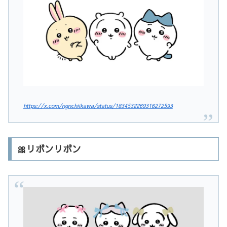
https://x.com/ngnchiikawa/status/1834532269316272593
🎀リボンリボン