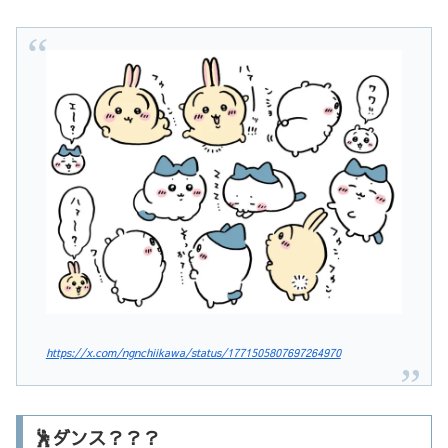
https://x.com/ngnchiikawa/status/1771505807697264970
🕺ダンス？？？