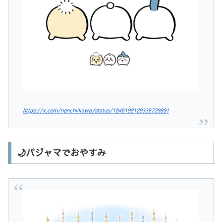
https://x.com/ngnchiikawa/status/1846198129336729891
🌙パジャマでおやすみ