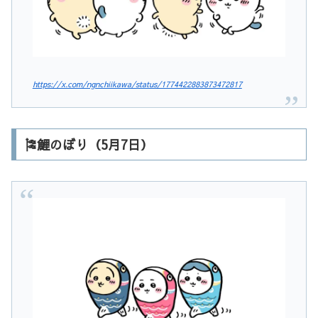
https://x.com/ngnchiikawa/status/1774422883873472817
🎏鯉のぼり（5月7日）