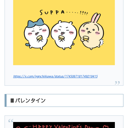
https://x.com/ngnchiikawa/status/1745067181749219415
🍫バレンタイン