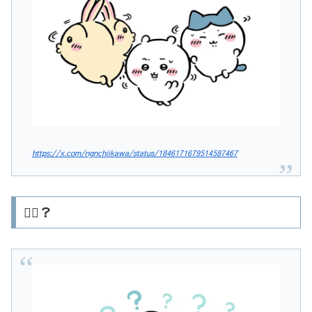
https://x.com/ngnchiikawa/status/1846171679514587467
💁‍♂️？