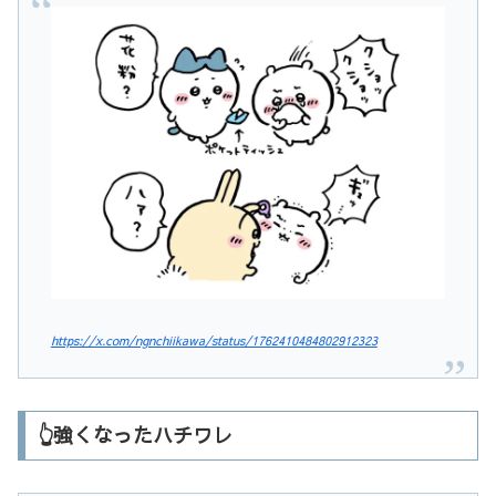
https://x.com/ngnchiikawa/status/1762410484802912323
👆強くなったハチワレ