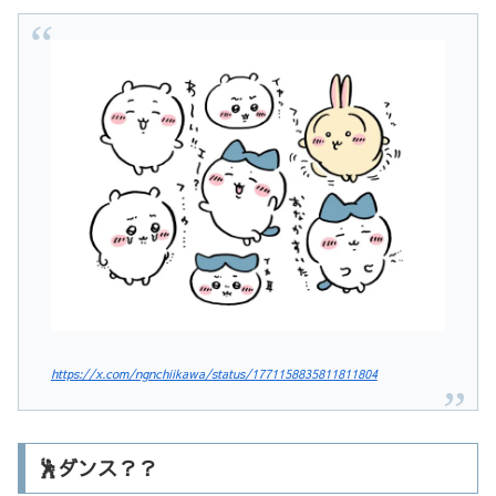
https://x.com/ngnchiikawa/status/1771158835811811804
🕺ダンス？？