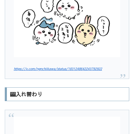
https://x.com/ngnchiikawa/status/1831248642243792922
🎰入れ替わり