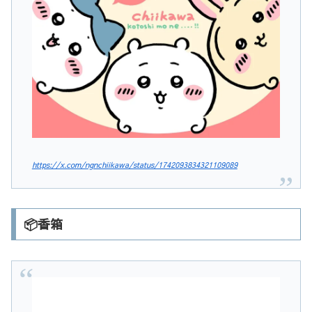
https://x.com/ngnchiikawa/status/1742093834321109089
📦香箱