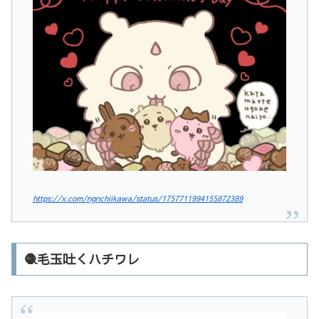
https://x.com/ngnchiikawa/status/1757711994155872389
🧶毛玉吐くハチワレ