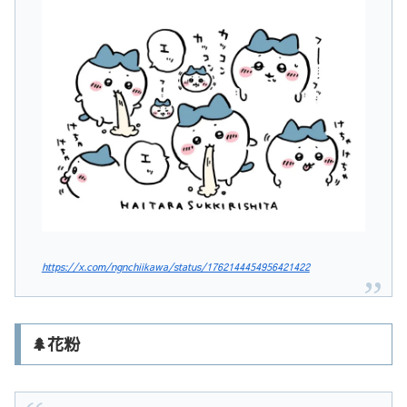
https://x.com/ngnchiikawa/status/1762144454956421422
🌲花粉