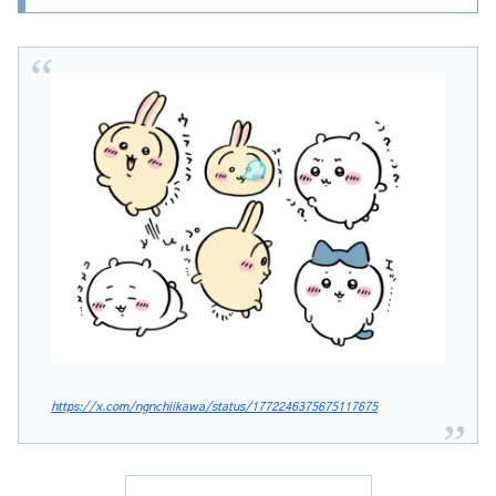
https://x.com/ngnchiikawa/status/1772246375675117675