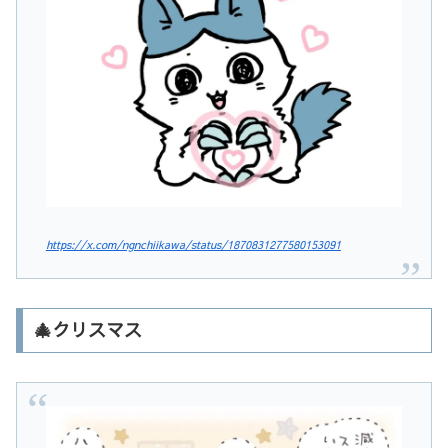
https://x.com/ngnchiikawa/status/1870831277580153091
🎄クリスマス