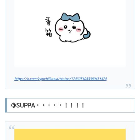
https://x.com/ngnchiikawa/status/1743251053389451474
🍋SUPPA・・・・・！！！！