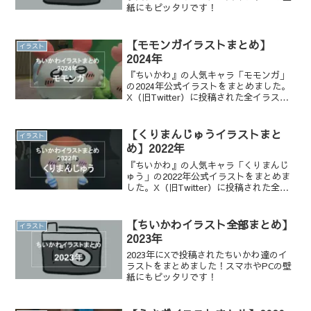
紙にもピッタリです！
【モモンガイラストまとめ】
イラスト
2024年
『ちいかわ』の人気キャラ「モモンガ」
の2024年公式イラストをまとめました。
X（旧Twitter）に投稿された全イラスト
を一覧でチェックでき、かわいい表情や
名シーンを振り返りたい方におすすめで
す。
【くりまんじゅうイラストまと
イラスト
め】2022年
『ちいかわ』の人気キャラ「くりまんじ
ゅう」の2022年公式イラストをまとめま
した。X（旧Twitter）に投稿された全イ
ラストを一覧でチェックでき、かわいい
表情や名シーンを振り返りたい方におす
すめです。
【ちいかわイラスト全部まとめ】
イラスト
2023年
2023年にXで投稿されたちいかわ達のイ
ラストをまとめました！スマホやPCの壁
紙にもピッタリです！