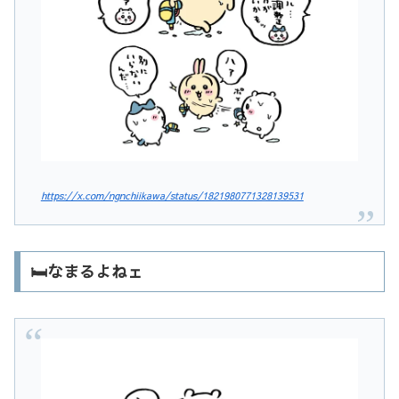
https://x.com/ngnchiikawa/status/1821980771328139531
🛏️なまるよねェ