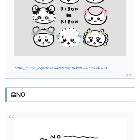
https://x.com/ngnchiikawa/status/1836018881154240613
🙅NO