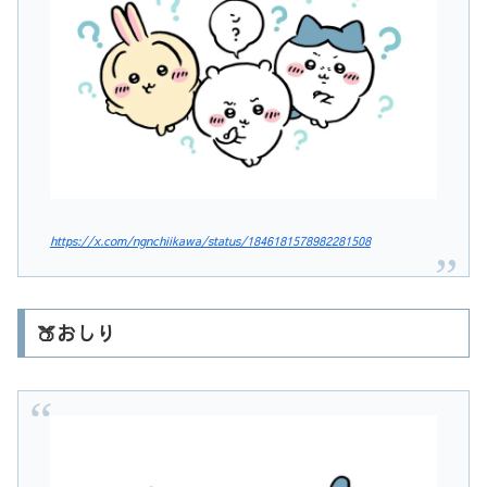
https://x.com/ngnchiikawa/status/1846181578982281508
🍑おしり