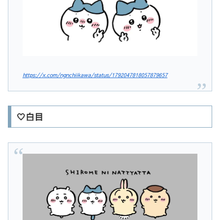
https://x.com/ngnchiikawa/status/1792047818057879657
🤍白目