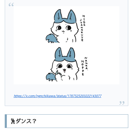
https://x.com/ngnchiikawa/status/1767525203222143077
🕺ダンス？