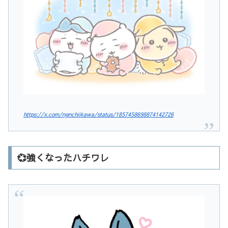
https://x.com/ngnchiikawa/status/1857458698874142726
💞強くなったハチワレ