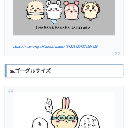
https://x.com/ngnchiikawa/status/1818284207371964428
🏊ゴーグルサイズ