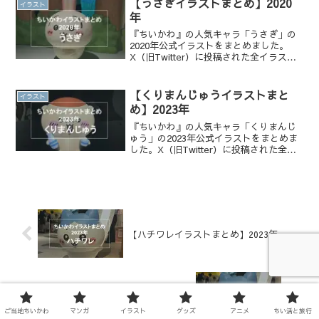
【うさぎイラストまとめ】2020
イラスト
年
『ちいかわ』の人気キャラ「うさぎ」の
2020年公式イラストをまとめました。
X（旧Twitter）に投稿された全イラスト
を一覧でチェックでき、かわいい表情や
名シーンを振り返りたい方におすすめで
す。
【くりまんじゅうイラストまと
イラスト
め】2023年
『ちいかわ』の人気キャラ「くりまんじ
ゅう」の2023年公式イラストをまとめま
した。X（旧Twitter）に投稿された全イ
ラストを一覧でチェックでき、かわいい
表情や名シーンを振り返りたい方におす
すめです。
【ハチワレイラストまとめ】2023年
【ハチワレイラストまとめ】2025年
ご当地ちいかわ
マンガ
イラスト
グッズ
アニメ
ちい活と旅行