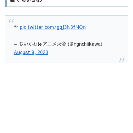
🍭
pic.twitter.com/gqJ3N3fNOn
— ちいかわ💫アニメ火金 (@ngnchiikawa)
August 9, 2020