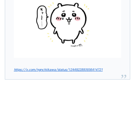
https://x.com/ngnchiikawa/status/1244922893936414721