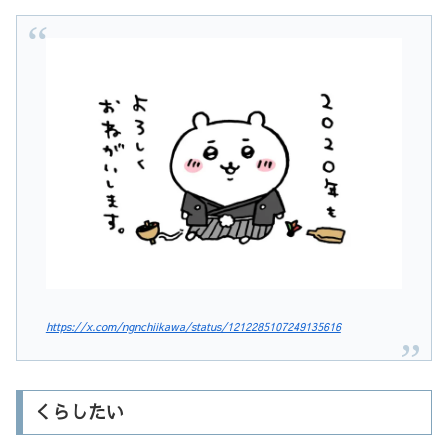
https://x.com/ngnchiikawa/status/1212285107249135616
くらしたい