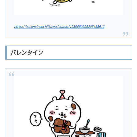
https://x.com/ngnchiikawa/status/1230080999205158912
バレンタイン