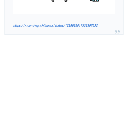
https://x.com/ngnchiikawa/status/1228928017532997632