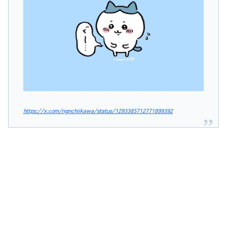
https://x.com/ngnchiikawa/status/1293385712771899392