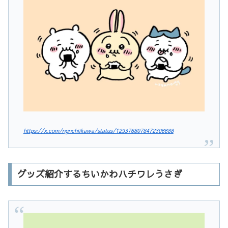
https://x.com/ngnchiikawa/status/1293768078472306688
グッズ紹介するちいかわハチワレうさぎ