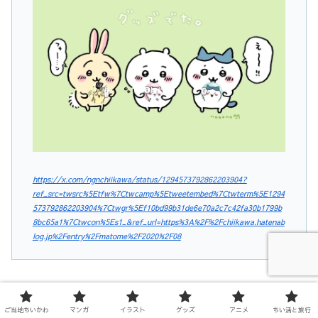
https://x.com/ngnchiikawa/status/1294573792862203904?
ref_src=twsrc%5Etfw%7Ctwcamp%5Etweetembed%7Ctwterm%5E1294
573792862203904%7Ctwgr%5Ef10bd99b31de6e70a2c7c42fa30b1799b
8bc65a1%7Ctwcon%5Es1_&ref_url=https%3A%2F%2Fchiikawa.hatenab
log.jp%2Fentry%2Fmatome%2F2020%2F08
ご当地ちいかわ
マンガ
イラスト
グッズ
アニメ
ちい活と旅行