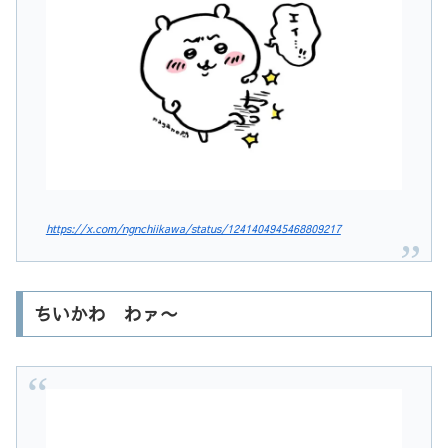
https://x.com/ngnchiikawa/status/1241404945468809217
ちいかわ わァ〜