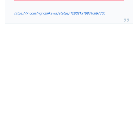
https://x.com/ngnchiikawa/status/1260219199340687360