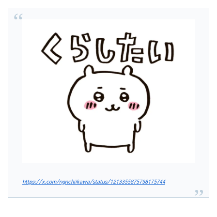
https://x.com/ngnchiikawa/status/1213355875798175744