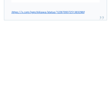
https://x.com/ngnchiikawa/status/1226709372513832960