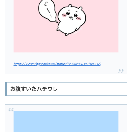
https://x.com/ngnchiikawa/status/1293020863827083265
お腹すいたハチワレ