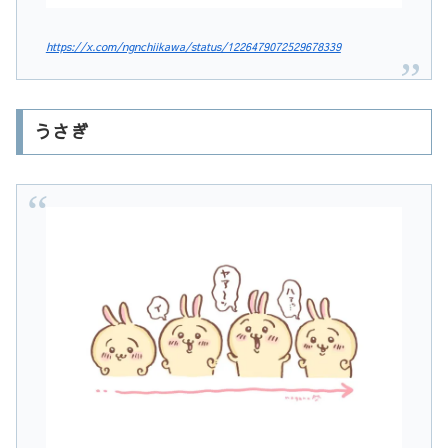
https://x.com/ngnchiikawa/status/1226479072529678339
うさぎ