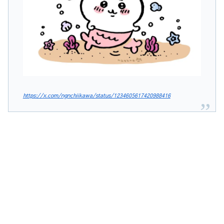
https://x.com/ngnchiikawa/status/1234605617420988416