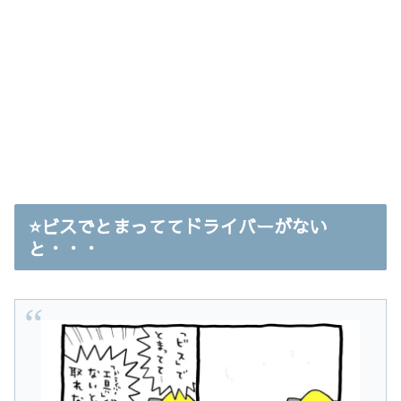
⭐️ビスでとまっててドライバーがない
と・・・