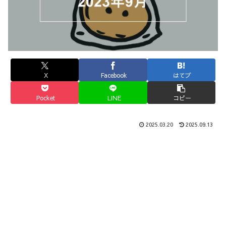
X
Facebook
はてブ
Pocket
LINE
コピー
2025.03.20
2025.09.13