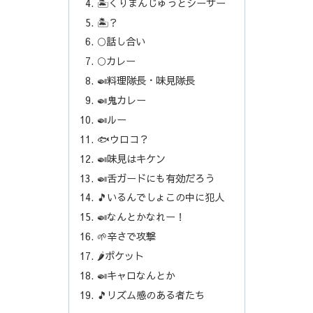
🏝️くりまんじゅうとシーサー
🏝️？
🌕話し合い
🌕カレー
🍛料理隊長・味見隊長
🍛鬼カレー
🍛ルー
🐟ウロコ？
🍛味見はキケン
🍛舌ガードにも有効だろう
🎵いるんでしょこの中に犯人
🍛なんとかなれー！
🌱辛さで攻撃
🌶️ポケット
🍛キャロなんとか
🎵リズム感のある者たち