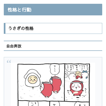
性格と行動
うさぎの性格
自由奔放