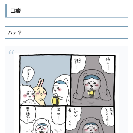
口癖
ハァ？