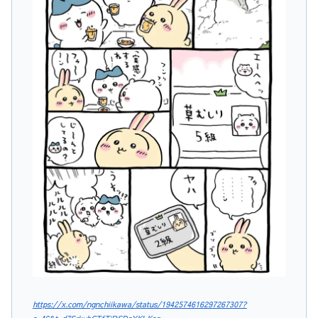
https://x.com/ngnchiikawa/status/1942574616297267307?