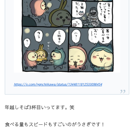
https://x.com/ngnchiikawa/status/1344611812533096454
年越しそば3杯目いってます。笑
食べる量もスピードもすごいのがうさぎです！