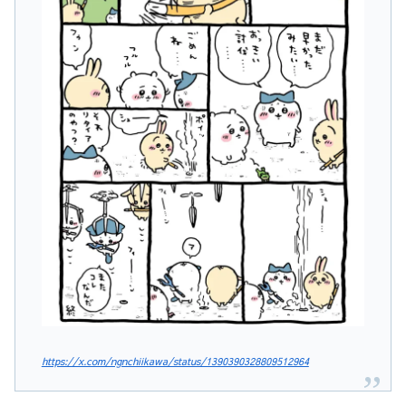
https://x.com/ngnchiikawa/status/1390390328809512964