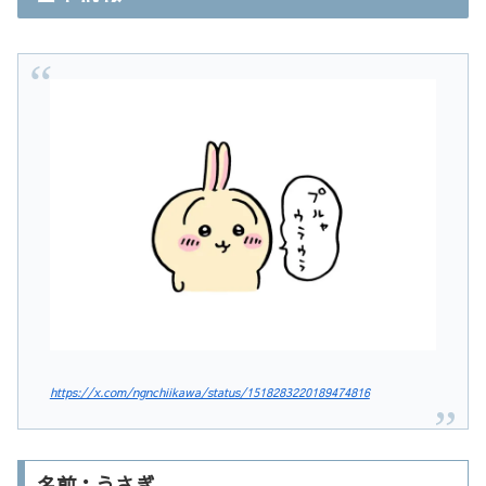
https://x.com/ngnchiikawa/status/1518283220189474816
名前：うさぎ