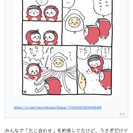
https://x.com/ngnchiikawa/status/1532442033834426368
みんなで「たこ合わせ」を約束してたけど、うさぎだけイ