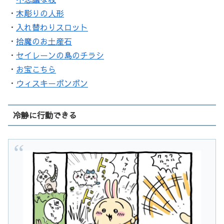
・
木彫りの人形
・
入れ替わりスロット
・
拾魔のお土産石
・
セイレーンの島のチラシ
・
お宝こちら
・
ウィスキーボンボン
冷静に行動できる