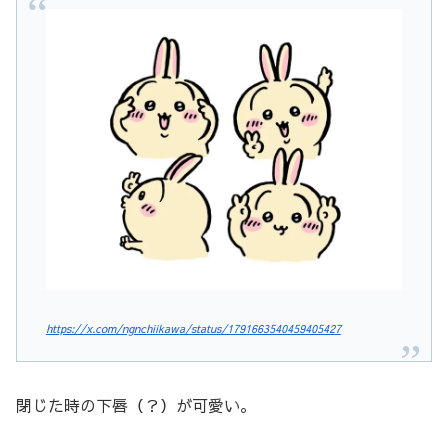
https://x.com/ngnchiikawa/status/1791663540459405427
閉じた時の下唇（？）が可愛い。