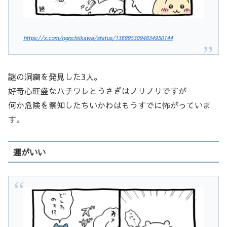
https://x.com/ngnchiikawa/status/1369953094834950144
謎の洞窟を発見した3人。
好奇心旺盛なハチワレとうさぎはノリノリですが
何か危険を察知したちいかわはもうすでに怖がっていま
す。
運がいい