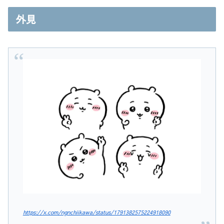
外見
https://x.com/ngnchiikawa/status/1791382575224918090