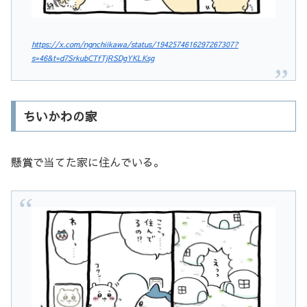
https://x.com/ngnchiikawa/status/1942574616297267307?
s=46&t=d7SrkubCTfTjRSDgYKLKsg
ちいかわの家
懸賞で当てた家に住んでいる。