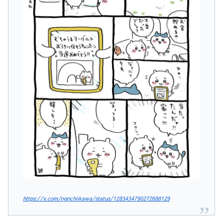
https://x.com/ngnchiikawa/status/1283434790272688129