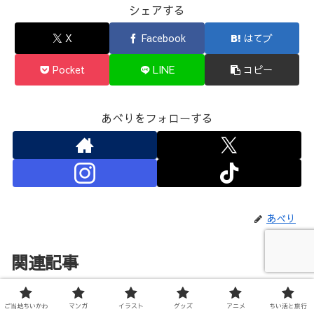
シェアする
X
Facebook
はてブ
Pocket
LINE
コピー
あべりをフォローする
あべり
関連記事
ハチワレってどんなキャラ？性
ご当地ちいかわ
マンガ
イラスト
グッズ
アニメ
ちい活と旅行
キャラクター