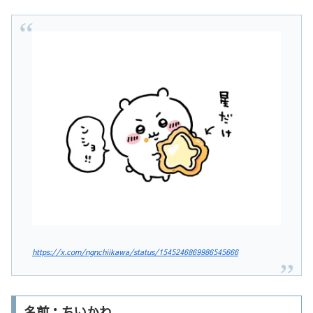
https://x.com/ngnchiikawa/status/1545246869986545666
名前：ちいかわ