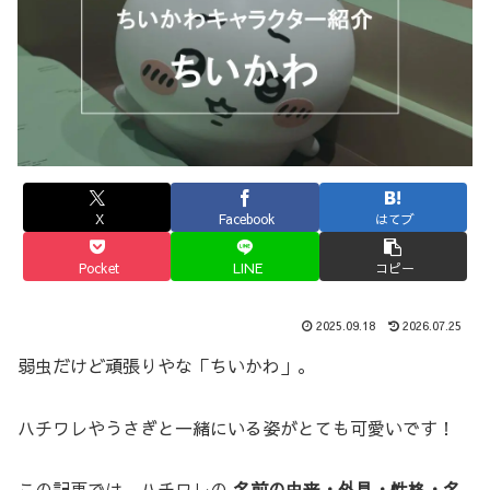
X
Facebook
はてブ
Pocket
LINE
コピー
2025.09.18
2026.07.25
弱虫だけど頑張りやな「ちいかわ」。
ハチワレやうさぎと一緒にいる姿がとても可愛いです！
この記事では、ハチワレの
名前の由来・外見・性格・名