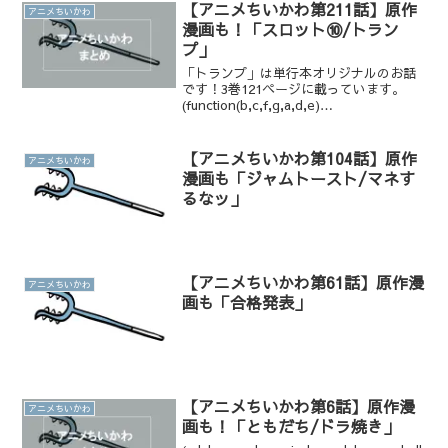
【アニメちいかわ第211話】原作
アニメちいかわ
漫画も！「スロット⑩/トラン
プ」
「トランプ」は単行本オリジナルのお話
です！3巻121ページに載っています。
(function(b,c,f,g,a,d,e)
{b.MoshimoAffiliateObject=a;b=b||funct
ion(){arguments.curre...
【アニメちいかわ第104話】原作
アニメちいかわ
漫画も「ジャムトースト/マネす
るなッ」
【アニメちいかわ第61話】原作漫
アニメちいかわ
画も「合格発表」
【アニメちいかわ第6話】原作漫
アニメちいかわ
画も！「ともだち/ドラ焼き」