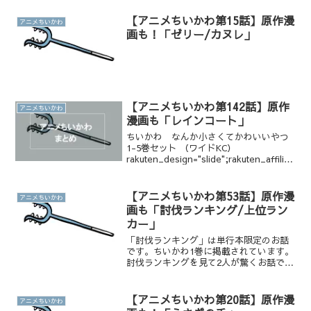
【アニメちいかわ第15話】原作漫
アニメちいかわ
画も！「ゼリー/カヌレ」
【アニメちいかわ第142話】原作
アニメちいかわ
漫画も「レインコート」
ちいかわ なんか小さくてかわいいやつ
1-5巻セット （ワイドKC）
rakuten_design="slide";rakuten_affiliat
eId="1bf130e3.ecf51780.1bf130e4.8ced
0c43";raku...
【アニメちいかわ第53話】原作漫
アニメちいかわ
画も「討伐ランキング/上位ラン
カー」
「討伐ランキング」は単行本限定のお話
です。ちいかわ1巻に掲載されています。
討伐ランキングを見て2人が驚くお話で
す！
【アニメちいかわ第20話】原作漫
アニメちいかわ