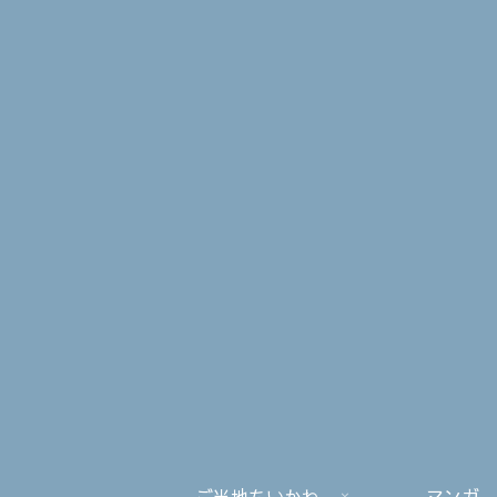
ご当地ちいかわ
マンガ