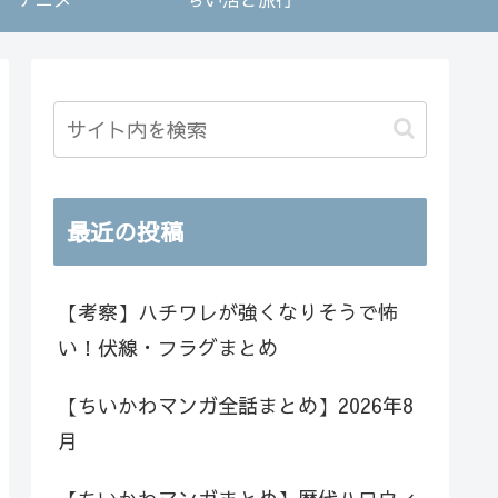
最近の投稿
【考察】ハチワレが強くなりそうで怖
い！伏線・フラグまとめ
【ちいかわマンガ全話まとめ】2026年8
月