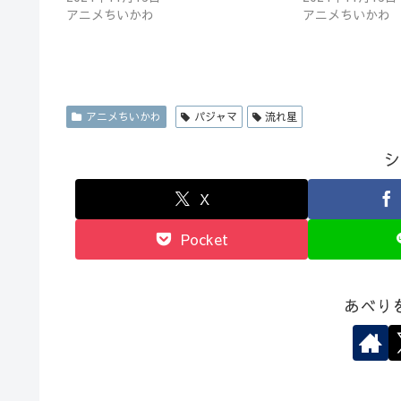
アニメちいかわ
アニメちいかわ
アニメちいかわ
パジャマ
流れ星
シ
X
Pocket
あべり