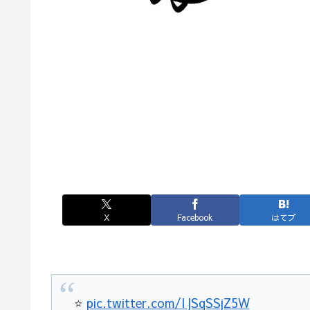
X
Facebook
はてブ
⭐️
pic.twitter.com/IJSqSSjZ5W