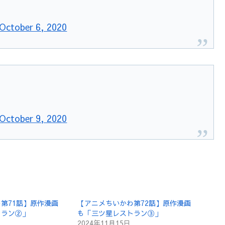
October 6, 2020
October 9, 2020
第71話】原作漫画
【アニメちいかわ第72話】原作漫画
トラン②」
も「三ツ星レストラン③」
2024年11月15日