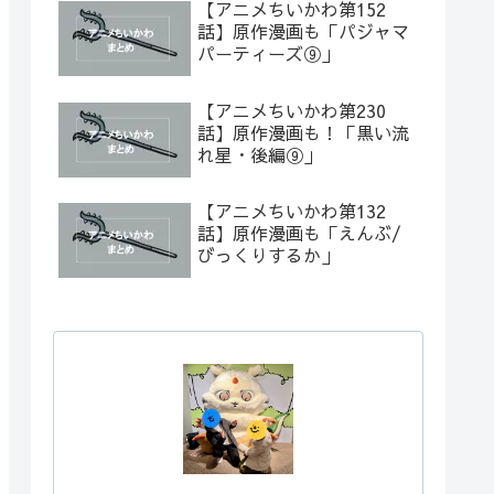
【アニメちいかわ第152
話】原作漫画も「パジャマ
パーティーズ⑨」
【アニメちいかわ第230
話】原作漫画も！「黒い流
れ星・後編⑨」
【アニメちいかわ第132
話】原作漫画も「えんぶ/
びっくりするか」