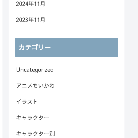
2024年11月
2023年11月
カテゴリー
Uncategorized
アニメちいかわ
イラスト
キャラクター
キャラクター別