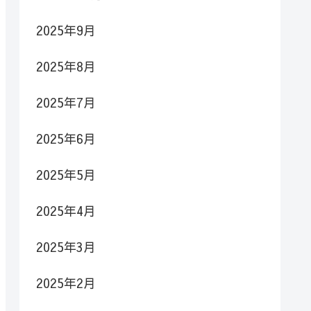
2025年9月
2025年8月
2025年7月
2025年6月
2025年5月
2025年4月
2025年3月
2025年2月