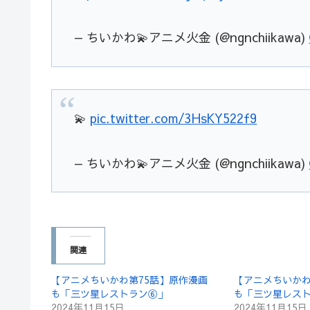
— ちいかわ💫アニメ火金 (@ngnchiikawa)
💫
pic.twitter.com/3HsKY522f9
— ちいかわ💫アニメ火金 (@ngnchiikawa)
関連
【アニメちいかわ第75話】原作漫画
【アニメちいかわ
も「三ツ星レストラン⑥」
も「三ツ星レス
2024年11月15日
2024年11月15日