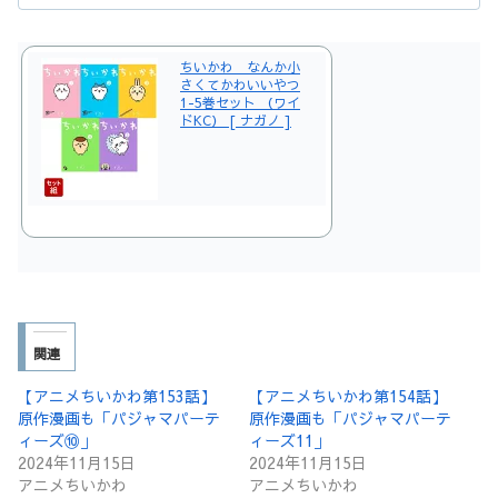
ちいかわ なんか小
さくてかわいいやつ
1-5巻セット （ワイ
ドKC） [ ナガノ ]
関連
【アニメちいかわ第153話】
【アニメちいかわ第154話】
原作漫画も「パジャマパーテ
原作漫画も「パジャマパーテ
ィーズ⑩」
ィーズ11」
2024年11月15日
2024年11月15日
アニメちいかわ
アニメちいかわ