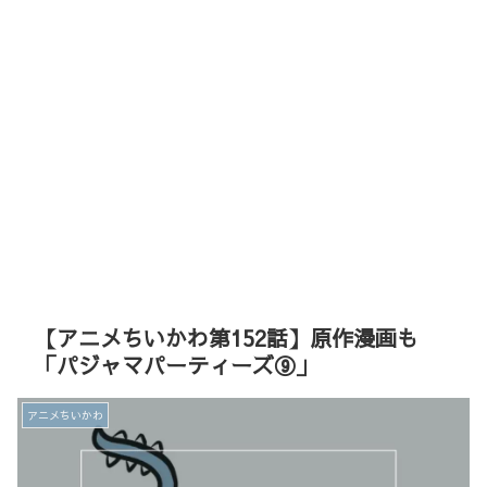
【アニメちいかわ第152話】原作漫画も
「パジャマパーティーズ⑨」
アニメちいかわ