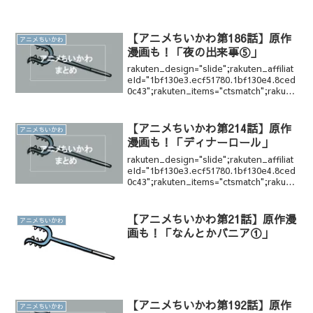
【アニメちいかわ第186話】原作
アニメちいかわ
漫画も！「夜の出来事⑤」
rakuten_design="slide";rakuten_affiliat
eId="1bf130e3.ecf51780.1bf130e4.8ced
0c43";rakuten_items="ctsmatch";rakute
n_genreI...
【アニメちいかわ第214話】原作
アニメちいかわ
漫画も！「ディナーロール」
rakuten_design="slide";rakuten_affiliat
eId="1bf130e3.ecf51780.1bf130e4.8ced
0c43";rakuten_items="ctsmatch";rakute
n_genreI...
【アニメちいかわ第21話】原作漫
アニメちいかわ
画も！「なんとかバニア①」
【アニメちいかわ第192話】原作
アニメちいかわ