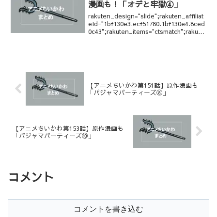
漫画も！「オデと牢獄④」
rakuten_design="slide";rakuten_affiliat
eId="1bf130e3.ecf51780.1bf130e4.8ced
0c43";rakuten_items="ctsmatch";rakute
n_genreI...
【アニメちいかわ第151話】原作漫画も
「パジャマパーティーズ⑧」
【アニメちいかわ第153話】原作漫画も
「パジャマパーティーズ⑩」
コメント
コメントを書き込む