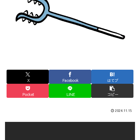
X
Facebook
はてブ
Pocket
LINE
コピー
2024.11.15