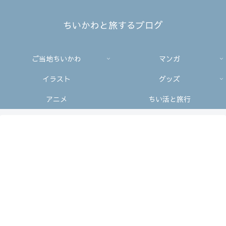
ちいかわと旅するブログ
ご当地ちいかわ
マンガ
イラスト
グッズ
アニメ
ちい活と旅行