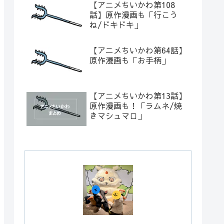
【アニメちいかわ第108
話】原作漫画も「行こう
ね/ドキドキ」
【アニメちいかわ第64話】
原作漫画も「お手柄」
【アニメちいかわ第13話】
原作漫画も！「ラムネ/焼
きマシュマロ」