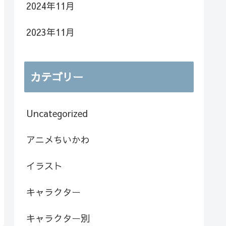
2024年11月
2023年11月
カテゴリー
Uncategorized
アニメちいかわ
イラスト
キャラクター
キャラクター別