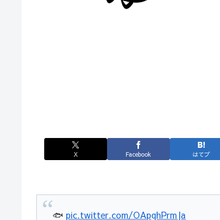
X
Facebook
はてブ
🐟
pic.twitter.com/OApghPrmJa