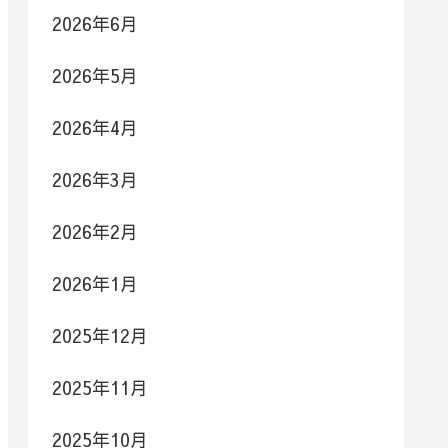
2026年6月
2026年5月
2026年4月
2026年3月
2026年2月
2026年1月
2025年12月
2025年11月
2025年10月