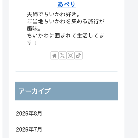
あべり
夫婦でちいかわ好き。
ご当地ちいかわを集める旅行が
趣味。
ちいかわに囲まれて生活してま
す！
アーカイブ
2026年8月
2026年7月