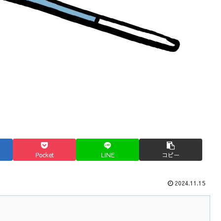
Pocket
LINE
コピー
2024.11.15