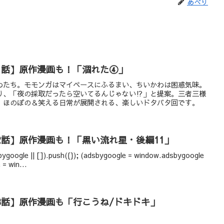
あべり
1話】原作漫画も！「涸れた④」
わたち。モモンガはマイペースにふるまい、ちいかわは困惑気味。
り、「夜の採取だったら空いてるんじゃない⁉︎」と提案。三者三様
、ほのぼの＆笑える日常が展開される、楽しいドタバタ回です。
2話】原作漫画も！「黒い流れ星・後編11」
ygoogle || []).push({}); (adsbygoogle = window.adsbygoogle
 = win...
8話】原作漫画も「行こうね/ドキドキ」