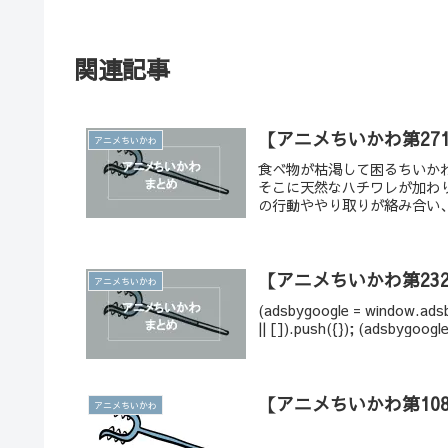
関連記事
【アニメちいかわ第27
アニメちいかわ
食べ物が枯渇して困るちいか
そこに天然なハチワレが加わ
の行動ややり取りが絡み合い
【アニメちいかわ第23
アニメちいかわ
(adsbygoogle = window.adsb
|| []).push({}); (adsbygoogle
【アニメちいかわ第10
アニメちいかわ