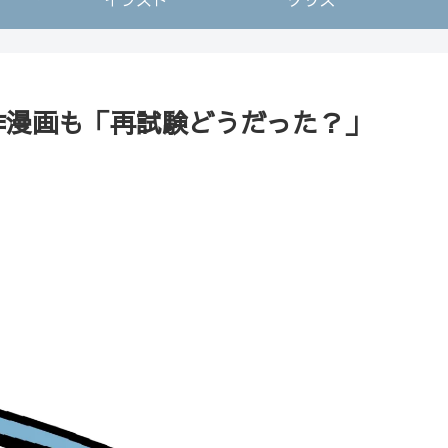
作漫画も「再試験どうだった？」