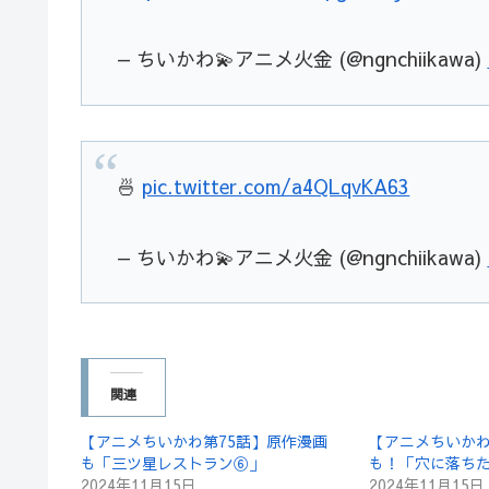
— ちいかわ💫アニメ火金 (@ngnchiikawa)
🍜
pic.twitter.com/a4QLqvKA63
— ちいかわ💫アニメ火金 (@ngnchiikawa)
関連
【アニメちいかわ第75話】原作漫画
【アニメちいかわ
も「三ツ星レストラン⑥」
も！「穴に落ち
2024年11月15日
2024年11月15日