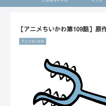
【アニメちいかわ第109話】原
アニメちいかわ