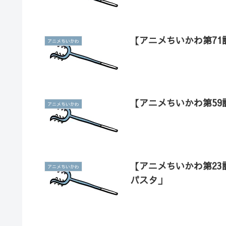
【アニメちいかわ第7
アニメちいかわ
【アニメちいかわ第59
アニメちいかわ
【アニメちいかわ第2
アニメちいかわ
パスタ」