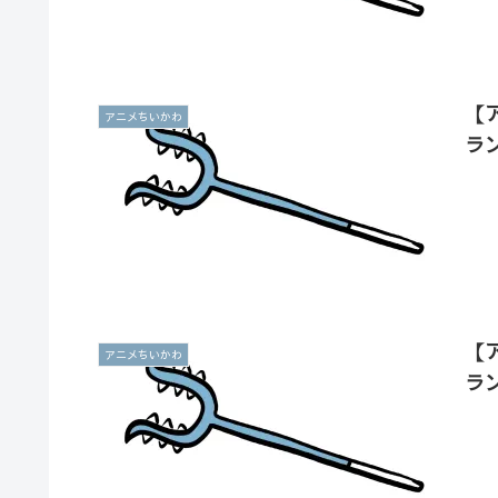
【
アニメちいかわ
ラ
【
アニメちいかわ
ラ