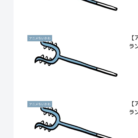
【
アニメちいかわ
ラ
【
アニメちいかわ
ラ