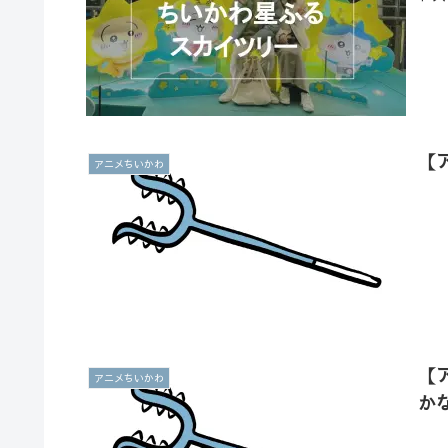
【
アニメちいかわ
【
アニメちいかわ
か