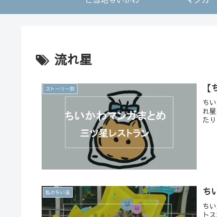
流れ星
【
ストーリー別
ちい
れ星
たり
ち
私のちい活
ちい
トス