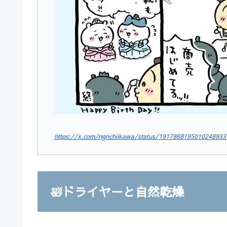
https://x.com/ngnchiikawa/status/1917868195010248933
🛀ドライヤーと自然乾燥