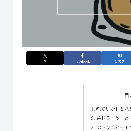
X
Facebook
はてブ
目
🎂ちいかわと
🛀ドライヤーと
🛀ラッコとモ