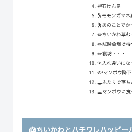
🛀石けん臭
🕺モモンガマネ
🕺あのことでか
✏️ちいかわ草む
✏️試験会場で
✏️寝坊・・・
🏃入れ違いに
🐟マンボウ降
🕳️ふたりで落ち
🕳️マンボウに
🎂ちいかわとハチワレハッピー