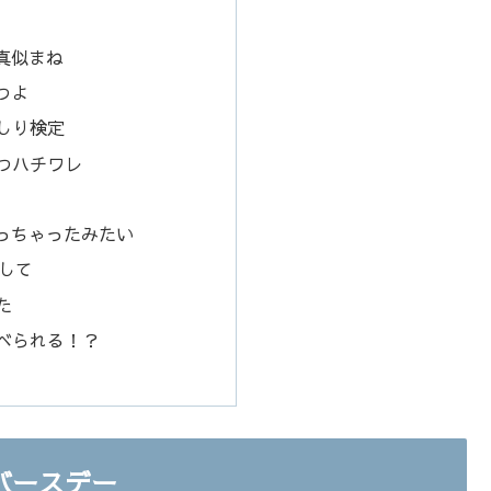
真似まね
つよ
しり検定
待つハチワレ
なっちゃったみたい
下して
た
食べられる！？
バースデー