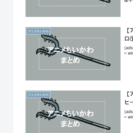
後半
ほの
【
アニメちいかわ
ロ
(ads
= wi
【
アニメちいかわ
ヒ
(ads
= wi