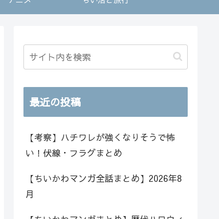
最近の投稿
【考察】ハチワレが強くなりそうで怖
い！伏線・フラグまとめ
【ちいかわマンガ全話まとめ】2026年8
月