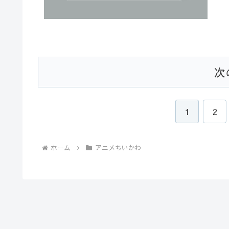
次
1
2
ホーム
アニメちいかわ