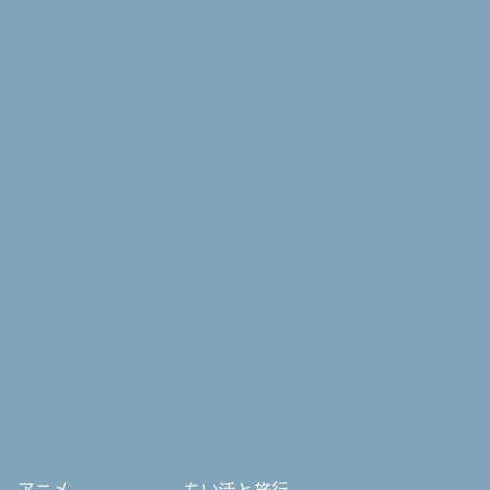
アニメ
ちい活と旅行