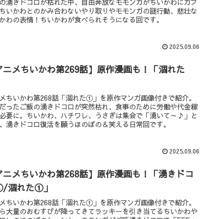
の湧きドコロが枯れた中、自由奔放なモモンガがちいかわにガブ
ちいかわとのかみ合わないやり取りやモモンガの謎行動、悲壮な
かわの表情！ちいかわが食べられそうになる回です。
2025.09.06
アニメちいかわ第269話】原作漫画も！「涸れた
」
メちいかわ第268話「涸れた①」を原作マンガ画像付きで紹介。
だったご飯の湧きドコロが突然枯れ、食事のために労働や代金稼
必要に。ちいかわ、ハチワレ、うさぎは集会で「湧いて～♪」と
、湧きドコロ復活を願うほのぼの＆笑える日常回です。
2025.09.06
アニメちいかわ第268話】原作漫画も！「湧きドコ
④/涸れた①」
メちいかわ第268話「涸れた①」を原作マンガ画像付きで紹介。
ら大量のおむすびが降ってきてラッキーを引き当てるちいかわや