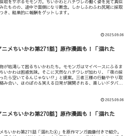
採取をサボるモモンガ。ちいかわとハチワレの働く姿を見て真似
みたものの、途中で面倒になり断念。しかしふわふわ尻尾に採取
つき、結果的に報酬をゲットします。
2025.09.06
アニメちいかわ第271話】原作漫画も！「涸れた
」
物が枯渇して困るちいかわたち。モモンガはマイペースにふるま
ちいかわは困惑気味。そこに天然なハチワレが加わり、「夜の採
ったら空いてるんじゃない⁉︎」と提案。三者三様の行動ややり取
絡み合い、ほのぼの＆笑える日常が展開される、楽しいドタバタ
す。
2025.09.06
アニメちいかわ第270話】原作漫画も！「涸れた
」
メちいかわ第271話「涸れた④」を原作マンガ画像付きで紹介。