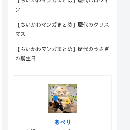
【ちいかわマンガまとめ】歴代ハロウィ
ン
【ちいかわマンガまとめ】歴代のクリス
マス
【ちいかわマンガまとめ】歴代のうさぎ
の誕生日
あべり