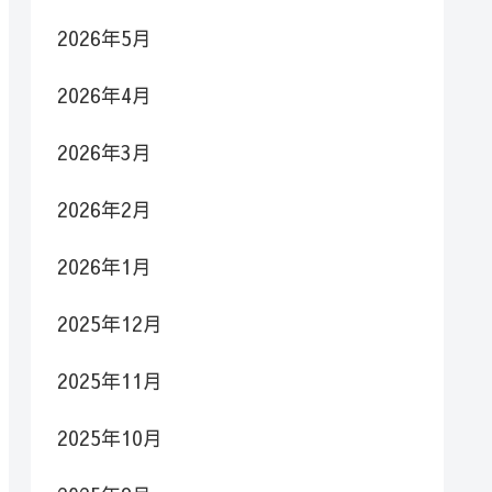
2026年5月
2026年4月
2026年3月
2026年2月
2026年1月
2025年12月
2025年11月
2025年10月