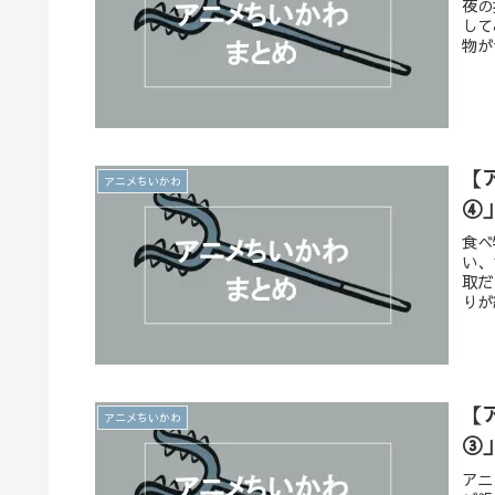
夜の
して
物が
【
アニメちいかわ
④
食べ
い、
取だ
りが
回で
【
アニメちいかわ
③
アニ