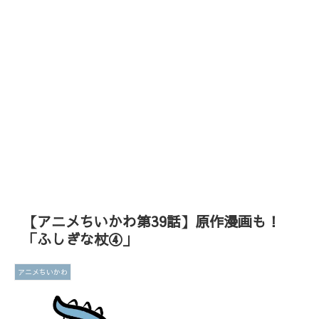
【アニメちいかわ第39話】原作漫画も！
「ふしぎな杖④」
アニメちいかわ