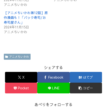
アニメちいかわ
【アニメちいかわ第12話】原
作漫画も！「パック寿司/お
寿司屋さん」
2024年11月15日
アニメちいかわ
アニメちいかわ
シェアする
X
Facebook
はてブ
Pocket
LINE
コピー
あべりをフォローする