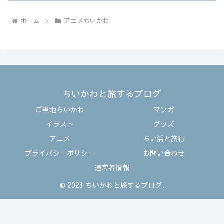
ホーム
アニメちいかわ
ちいかわと旅するブログ
ご当地ちいかわ
マンガ
イラスト
グッズ
アニメ
ちい活と旅行
プライバシーポリシー
お問い合わせ
運営者情報
© 2023 ちいかわと旅するブログ.