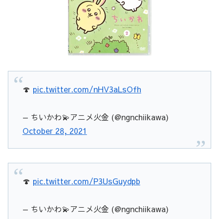
🍄
pic.twitter.com/nHV3aLsOfh
— ちいかわ💫アニメ火金 (@ngnchiikawa)
October 28, 2021
🍄
pic.twitter.com/P3UsGuydpb
— ちいかわ💫アニメ火金 (@ngnchiikawa)