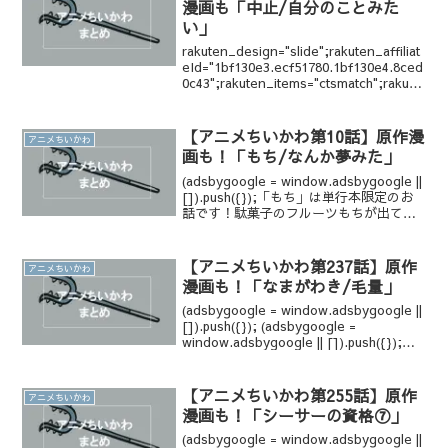
漫画も「中止/自分のことみた
い」
rakuten_design="slide";rakuten_affiliat
eId="1bf130e3.ecf51780.1bf130e4.8ced
0c43";rakuten_items="ctsmatch";rakute
n_genreI...
【アニメちいかわ第10話】原作漫
アニメちいかわ
画も！「もち/なんか夢みた」
(adsbygoogle = window.adsbygoogle ||
[]).push({});「もち」は単行本限定のお
話です！駄菓子のフルーツもちが出てく
るお話です。 (adsbygoogle =
window.adsbygoogle...
【アニメちいかわ第237話】原作
アニメちいかわ
漫画も！「なまがわき/毛量」
(adsbygoogle = window.adsbygoogle ||
[]).push({}); (adsbygoogle =
window.adsbygoogle || []).push({});
(adsbygoogle = win...
【アニメちいかわ第255話】原作
アニメちいかわ
漫画も！「シーサーの資格⑦」
(adsbygoogle = window.adsbygoogle ||