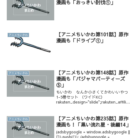
漫画も「おっきい討伐①」
【アニメちいかわ第101話】原作
アニメちいかわ
漫画も「ドライブ①」
【アニメちいかわ第148話】原作
アニメちいかわ
漫画も「パジャマパーティーズ
⑤」
ちいかわ なんか小さくてかわいいやつ
1-5巻セット （ワイドKC）
rakuten_design="slide";rakuten_affiliat
eId="1bf130e3.ecf51780.1bf130e4.8ced
0c43";raku...
【アニメちいかわ第235話】原作
アニメちいかわ
漫画も！「黒い流れ星・後編14」
(adsbygoogle = window.adsbygoogle ||
[]).push({}); (adsbygoogle =