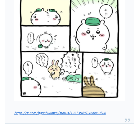
https://x.com/ngnchiikawa/status/1237394872690069508