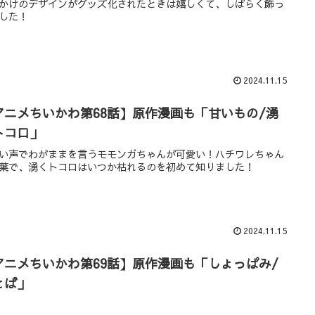
かけのデザインがグッズ化されたときは嬉しくて、しばらく飾っ
した！
2024.11.15
アニメちいかわ第68話】原作漫画も「甘いもの/湧
トコロ」
い声でわがままを言うモモンガちゃんが可愛い！ハチワレちゃん
葉で、湧くトコロはいつか枯れるのを初めて知りました！
2024.11.15
アニメちいかわ第69話】原作漫画も「しょっぱみ/
とば」