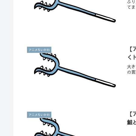
ふり
てま
【
アニメちいかわ
く
大き
の言
【
アニメちいかわ
鮭