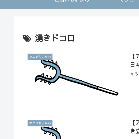
湧きドコロ
【
アニメちいかわ
日
＃う
【
アニメちいかわ
き