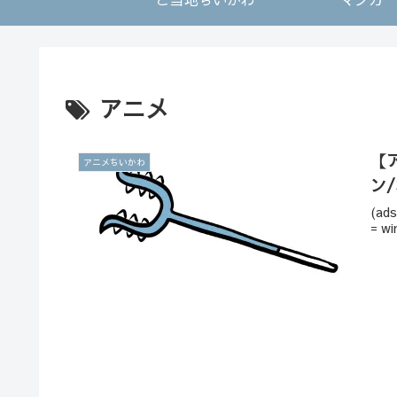
アニメ
【
アニメちいかわ
ン
(ads
= wi