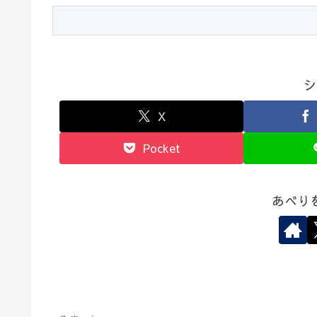
シ
X
Pocket
あべり